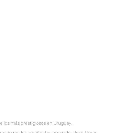
 los más prestigiosos en Uruguay.
reado por los arquitectos asociados José Flores