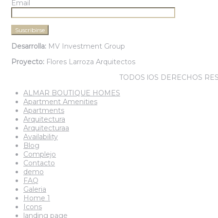
Email
Desarrolla:
MV Investment Group
Proyecto:
Flores Larroza Arquitectos
© ALMAR BOUTIQUE HOMES.
TODOS lOS DERECHOS RE
ALMAR BOUTIQUE HOMES
Apartment Amenities
Apartments
Arquitectura
Arquitecturaa
Availability
Blog
Complejo
Contacto
demo
FAQ
Galeria
Home 1
Icons
landing page