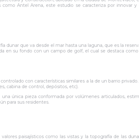
como Antel Arena, este estudio se caracteriza por innovar y exp
ía dunar que va desde el mar hasta una laguna, que es la reserv
linda en su fondo con un campo de golf, el cual se destaca como
controlado con características similares a la de un barrio privad
, cabina de control, depósitos, etc).
 una única pieza conformada por volúmenes articulados, estim
mún para sus residentes.
alores paisajísticos como las vistas y la topografía de las dunas