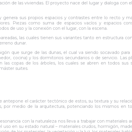
ación de las viviendas. El proyecto nace del lugar y dialoga con e
 y genera sus propios espacios y contrastes entre lo recto y 
ores. Piezas como suma de espacios vacíos y espacios constru
os de uso y la conexión con el lugar, con la escena.
apareadas, las cuales tienen sus variantes tanto en estructur
terreno dunar.
ón que surge de las dunas, el cual va siendo socavado para ge
edor, cocina) y los dormitorios secundarios o de servicio. Las p
as copas de los árboles, los cuales se abren en todos sus s
 máster suites.
e antepone el carácter tectónico de estos, su textura y su relaci
, por medio de la arquitectura, potenciando los mismos en todo
 resonancia con la naturaleza nos lleva a trabajar con material
l uso en su estado natural – materiales crudos, hormigón, mader
ón de los materiales, la vegetación y la luz, los materiales habl