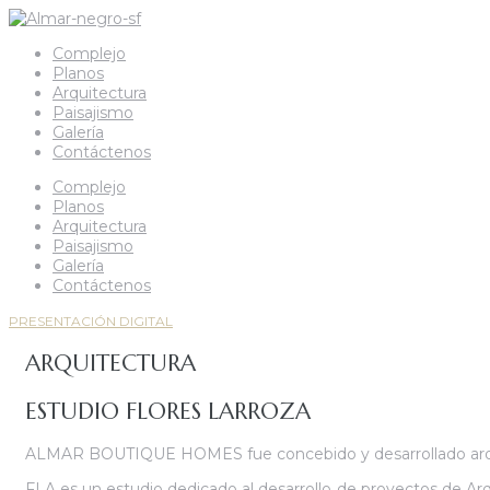
Complejo
Planos
Arquitectura
Paisajismo
Galería
Contáctenos
Complejo
Planos
Arquitectura
Paisajismo
Galería
Contáctenos
PRESENTACIÓN DIGITAL
ARQUITECTURA
ESTUDIO FLORES LARROZA
ALMAR BOUTIQUE HOMES fue concebido y desarrollado arquite
FLA es un estudio dedicado al desarrollo de proyectos de Arq