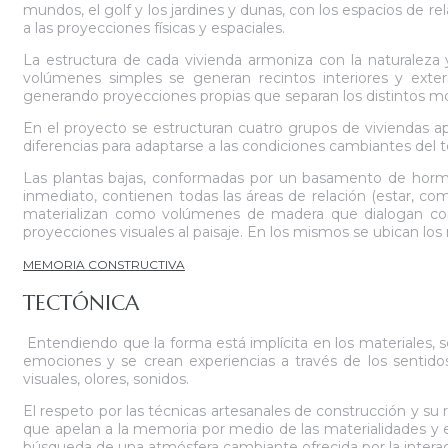
mundos, el golf y los jardines y dunas, con los espacios de rel
a las proyecciones físicas y espaciales.
La estructura de cada vivienda armoniza con la naturaleza
volúmenes simples se generan recintos interiores y exteri
generando proyecciones propias que separan los distintos mod
En el proyecto se estructuran cuatro grupos de viviendas 
diferencias para adaptarse a las condiciones cambiantes del 
Las plantas bajas, conformadas por un basamento de hormig
inmediato, contienen todas las áreas de relación (estar, com
materializan como volúmenes de madera que dialogan con l
proyecciones visuales al paisaje. En los mismos se ubican los
MEMORIA CONSTRUCTIVA
TECTÓNICA
Entendiendo que la forma está implícita en los materiales, s
emociones y se crean experiencias a través de los sentidos
visuales, olores, sonidos.
El respeto por las técnicas artesanales de construcción y su
que apelan a la memoria por medio de las materialidades y e
búsqueda de una atmósfera cambiante ofrecida por la interacci