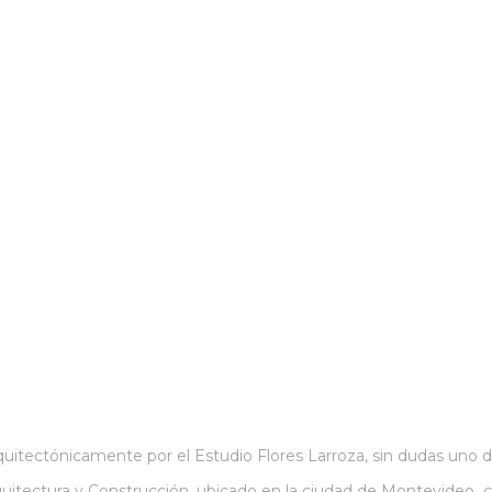
ctónicamente por el Estudio Flores Larroza, sin dudas uno de
uitectura y Construcción, ubicado en la ciudad de Montevideo, c