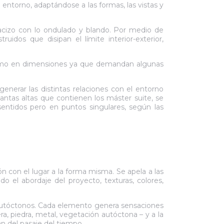
l entorno, adaptándose a las formas, las vistas y
macizo con lo ondulado y blando. Por medio de
idos que disipan el límite interior-exterior,
a como en dimensiones ya que demandan algunas
nerar las distintas relaciones con el entorno
lantas altas que contienen los máster suite, se
entidos pero en puntos singulares, según las
ón con el lugar a la forma misma. Se apela a las
 el abordaje del proyecto, texturas, colores,
es autóctonos. Cada elemento genera sensaciones
a, piedra, metal, vegetación autóctona – y a la
an del pasaje del tiempo.